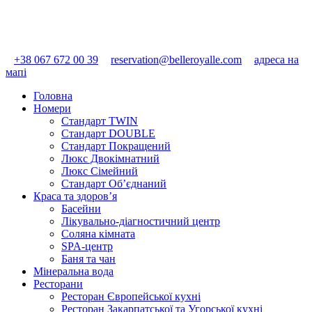
+38 067 672 00 39
reservation@belleroyalle.com
адреса на
мапі
Головна
Номери
Стандарт TWIN
Стандарт DOUBLE
Стандарт Покращений
Люкс Двокімнатний
Люкс Сімейний
Стандарт Об’єднаний
Краса та здоров’я
Басейни
Лікувально-діагностичний центр
Соляна кімната
SPA-центр
Баня та чан
Мінеральна вода
Ресторани
Ресторан Європейської кухні
Ресторан Закарпатської та Угорської кухні