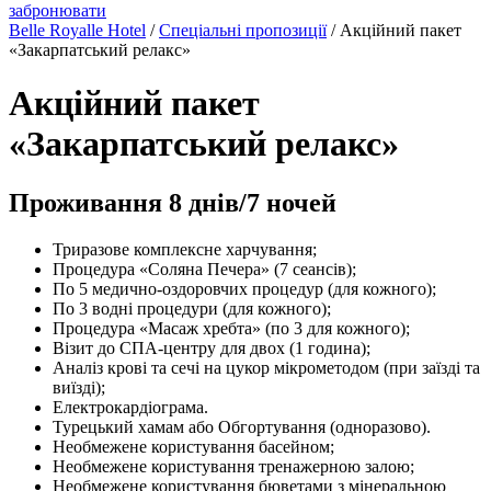
забронювати
Belle Royalle Hotel
/
Спеціальні пропозиції
/ Акційний пакет
«Закарпатський релакс»
Акційний пакет
«Закарпатський релакс»
Проживання 8 днів/7 ночей
Триразове комплексне харчування;
Процедура «Соляна Печера» (7 сеансів);
По 5 медично-оздоровчих процедур (для кожного);
По 3 водні процедури (для кожного);
Процедура «Масаж хребта» (по 3 для кожного);
Візит до СПА-центру для двох (1 година);
Аналіз крові та сечі на цукор мікрометодом (при заїзді та
виїзді);
Електрокардіограма.
Турецький хамам або Обгортування (одноразово).
Необмежене користування басейном;
Необмежене користування тренажерною залою;
Необмежене користування бюветами з мінеральною